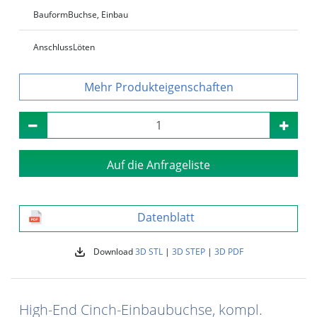
Bauform
Buchse, Einbau
Anschluss
Löten
Produkteigenschaften
Auf die Anfrageliste
Datenblatt
Download
3D STL
|
3D STEP
|
3D PDF
High-End Cinch-Einbaubuchse, kompl.