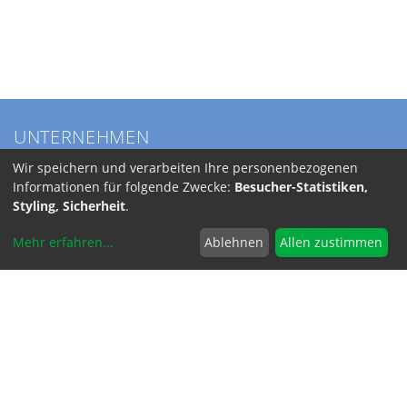
UNTERNEHMEN
Über BKL
Wir speichern und verarbeiten Ihre personenbezogenen
Service
Informationen für folgende Zwecke:
Besucher-Statistiken,
Anfahrt
Styling, Sicherheit
.
Jobs
Mehr erfahren
...
Ablehnen
Allen zustimmen
SERVICE
Versandkosten
INFORMATIONEN
Code of Conduct
RoHS-Reach / Dodd-Frank
Allgemeine Geschäftsbedingungen