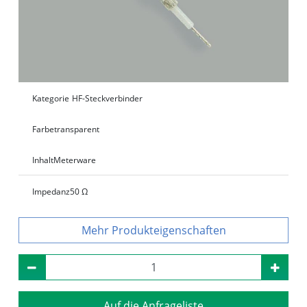
Kategorie
HF-Steckverbinder
Farbe
transparent
Inhalt
Meterware
Impedanz
50 Ω
Produkteigenschaften
Auf die Anfrageliste