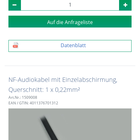
Auf die Anfrageliste
Datenblatt
NF-Audiokabel mit Einzelabschirmung,
Querschnitt: 1 x 0,22mm²
Art.Nr.: 1509008
EAN / GTIN: 4011376701312