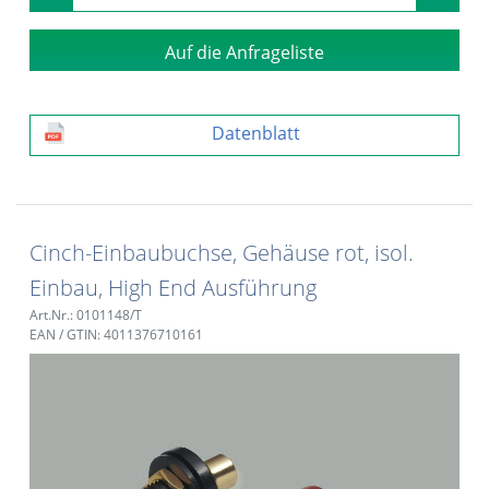
Auf die Anfrageliste
Datenblatt
Cinch-Einbaubuchse, Gehäuse rot, isol.
Einbau, High End Ausführung
Art.Nr.: 0101148/T
EAN / GTIN: 4011376710161