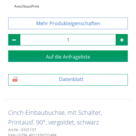
Anschluss
Print
Produkteigenschaften
Auf die Anfrageliste
Datenblatt
Cinch-Einbaubuchse, mit Schalter,
Printausf. 90°, vergoldet, schwarz
Art.Nr.: 0101157
EAN / GTIN: 4011376721488