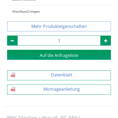
Anschluss
Crimpen
Produkteigenschaften
Auf die Anfrageliste
Datenblatt
Montageanleitung
BNC-Stecker, Lötausf., RG 58/U