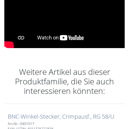
Weitere Artikel aus dieser
Produktfamilie, die Sie auch
interessieren könnten:
BNC-Winkel-Stecker, Crimpausf., RG 58/U
Art.Nr.: 0401017
EAN / GTIN: 4011376722836