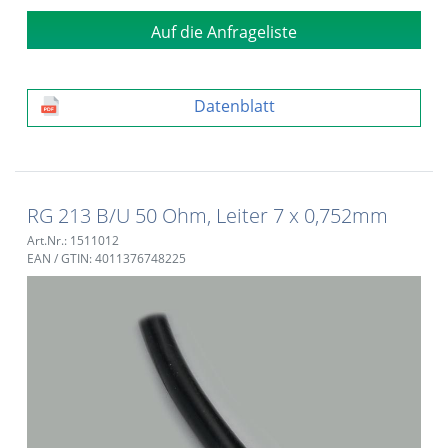
Auf die Anfrageliste
Datenblatt
RG 213 B/U 50 Ohm, Leiter 7 x 0,752mm
Art.Nr.: 1511012
EAN / GTIN: 4011376748225