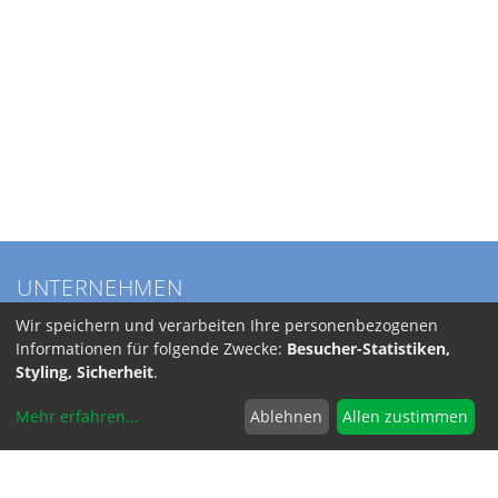
UNTERNEHMEN
Über BKL
Wir speichern und verarbeiten Ihre personenbezogenen
Service
Informationen für folgende Zwecke:
Besucher-Statistiken,
Anfahrt
Styling, Sicherheit
.
Jobs
Mehr erfahren
...
Ablehnen
Allen zustimmen
SERVICE
Versandkosten