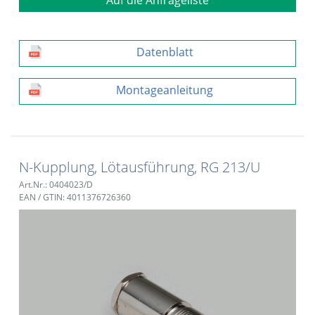
Datenblatt
Montageanleitung
N-Kupplung, Lötausführung, RG 213/U
Art.Nr.: 0404023/D
EAN / GTIN: 4011376726360