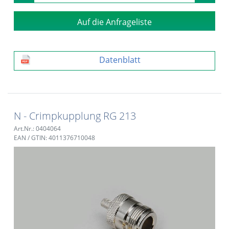
Auf die Anfrageliste
Datenblatt
N - Crimpkupplung RG 213
Art.Nr.: 0404064
EAN / GTIN: 4011376710048