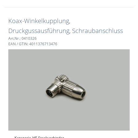
Koax-Winkelkupplung,
Druckgussausführung, Schraubanschluss
Art.Nr.: 0410326
EAN / GTIN: 4011376713476
Kategorie
HF-Steckverbinder