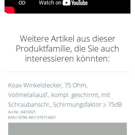
Weitere Artikel aus dieser
Produktfamilie, die Sie auch
interessieren könnten:
Koax-Winkelstecker, 75 Ohm,
Vollmetallausf., kompl. geschirmt, mit
Schraubanschl., Schirmungsfaktor ≥ 75dB
Art.Nr.: 0410321
EAN / GTIN: 4011376713421