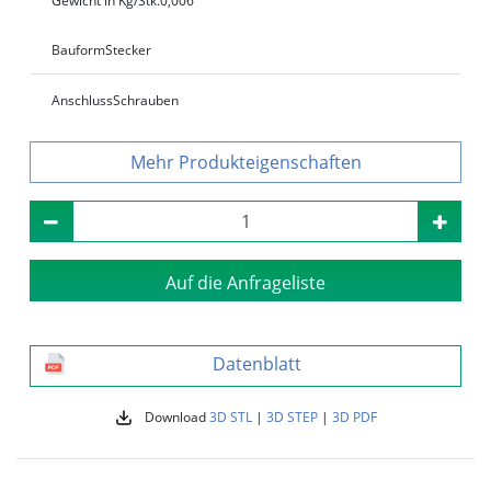
Gewicht in Kg/Stk.
0,006
Bauform
Stecker
Anschluss
Schrauben
Produkteigenschaften
Auf die Anfrageliste
Datenblatt
Download
3D STL
|
3D STEP
|
3D PDF