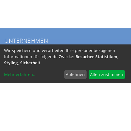
UNTERNEHMEN
Über BKL
Wir speichern und verarbeiten Ihre personenbezogenen
Service
Informationen für folgende Zwecke:
Besucher-Statistiken,
Anfahrt
Styling, Sicherheit
.
Jobs
Mehr erfahren
...
Ablehnen
Allen zustimmen
SERVICE
Versandkosten
INFORMATIONEN
Code of Conduct
RoHS-Reach / Dodd-Frank
Allgemeine Geschäftsbedingungen