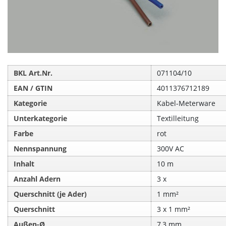
BKL Art.Nr.
071104/10
EAN / GTIN
4011376712189
Kategorie
Kabel-Meterware
Unterkategorie
Textilleitung
Farbe
rot
Nennspannung
300V AC
Inhalt
10 m
Anzahl Adern
3 x
Querschnitt (je Ader)
1 mm²
Querschnitt
3 x 1 mm²
Außen-Ø
7,3 mm