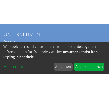
UNTERNEHMEN
Über BKL
Wir speichern und verarbeiten Ihre personenbezogenen
Service
Anfahrt
Informationen für folgende Zwecke:
Besucher-Statistiken,
Jobs
Styling, Sicherheit
.
Mehr erfahren
...
Ablehnen
Allen zustimmen
SERVICE
Versandkosten
INFORMATIONEN
Code of Conduct
RoHS-Reach / Dodd-Frank
Allgemeine Geschäftsbedingungen