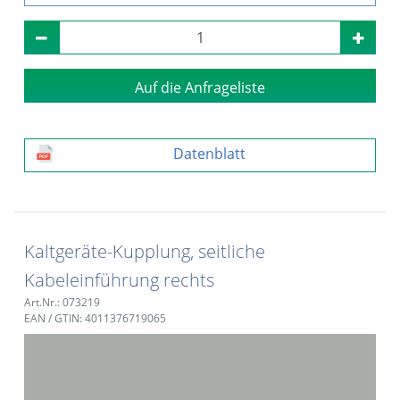
Auf die Anfrageliste
Datenblatt
Kaltgeräte-Kupplung, seitliche
Kabeleinführung rechts
Art.Nr.: 073219
EAN / GTIN: 4011376719065