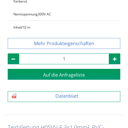
Farbe
rot
Nennspannung
300V AC
Inhalt
10 m
Produkteigenschaften
Auf die Anfrageliste
Datenblatt
Textilleitung H05VV-F 3x1,0mm², PVC-