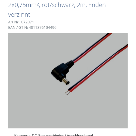
2x0,75mm², rot/schwarz, 2m, Enden
verzinnt
Art.Nr.: 072071
EAN / GTIN: 4011376104496
Kategorie
DC-Steckverbinder / Anschlusskabel