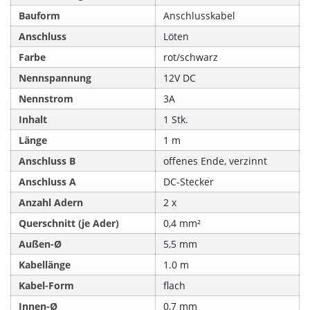
Bauform
Anschlusskabel
Anschluss
Löten
Farbe
rot/schwarz
Nennspannung
12V DC
Nennstrom
3A
Inhalt
1 Stk.
Länge
1 m
Anschluss B
offenes Ende, verzinnt
Anschluss A
DC-Stecker
Anzahl Adern
2 x
Querschnitt (je Ader)
0,4 mm²
Außen-Ø
5,5 mm
Kabellänge
1.0 m
Kabel-Form
flach
Innen-Ø
0,7 mm