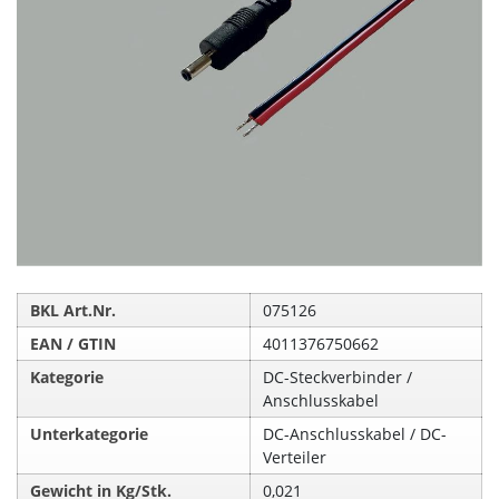
BKL Art.Nr.
075126
EAN / GTIN
4011376750662
Kategorie
DC-Steckverbinder /
Anschlusskabel
Unterkategorie
DC-Anschlusskabel / DC-
Verteiler
Gewicht in Kg/Stk.
0,021