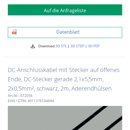
Auf die Anfrageliste
Datenblatt
Download
3D STL
|
3D STEP
|
3D PDF
DC-Anschlusskabel mit Stecker auf offenes
Ende, DC-Stecker gerade 2,1x5,5mm,
2x0,5mm², schwarz, 2m, Aderendhülsen
Art.Nr.: 072056
EAN / GTIN: 4011376104694