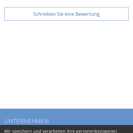
Schreiben Sie eine Bewertung
UNTERNEHMEN
Über BKL
Wir speichern und verarbeiten Ihre personenbezogenen